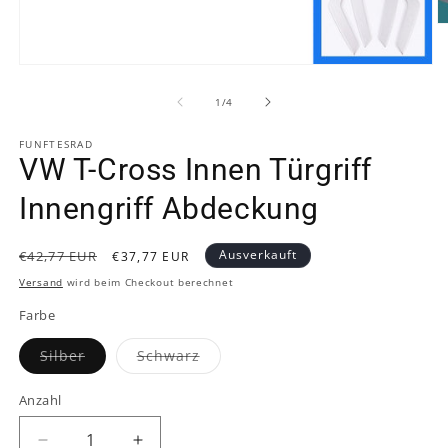
M
2
in
Medien
M
1
ö
in
von
1
/
4
Modal
öffnen
FUNFTESRAD
VW T-Cross Innen Türgriff
Innengriff Abdeckung
Normaler
Verkaufspreis
Ausverkauft
€42,77 EUR
€37,77 EUR
Preis
Versand
wird beim Checkout berechnet
Farbe
Variante
Variante
Silber
Schwarz
ausverkauft
ausverkauft
oder
oder
nicht
nicht
Anzahl
verfügbar
verfügbar