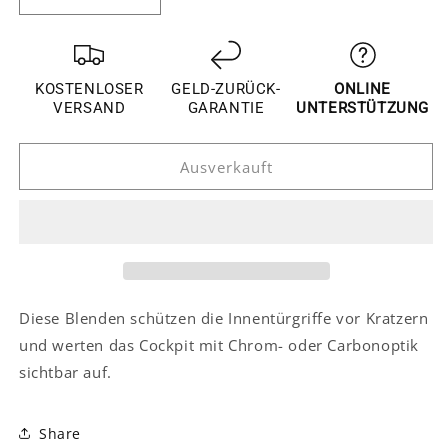
Verringere
Erhöhe
die
die
Menge
Menge
für
für
VW
VW
KOSTENLOSER
GELD-ZURÜCK-
ONLINE
T-
T-
VERSAND
GARANTIE
UNTERSTÜTZUNG
Cross
Cross
Innen
Innen
Ausverkauft
Türgriff
Türgriff
Innengriff
Innengriff
Abdeckung
Abdeckung
Diese Blenden schützen die Innentürgriffe vor Kratzern
und werten das Cockpit mit Chrom- oder Carbonoptik
sichtbar auf.
Share