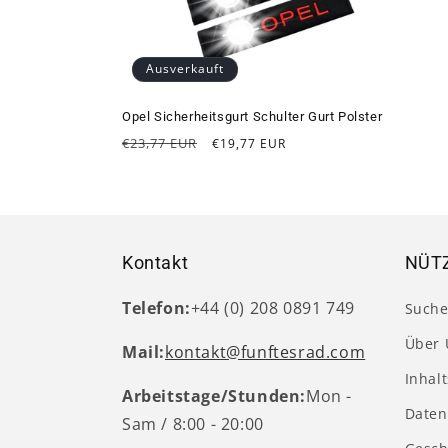
r
i
Ausverkauft
e
Opel Sicherheitsgurt Schulter Gurt Polster
Normaler
Verkaufspreis
:
€23,77 EUR
€19,77 EUR
Preis
Kontakt
NÜTZ
Telefon:
+44 (0) 208 0891 749
Such
Über 
Mail:
kontakt@funftesrad.com
Inhal
Arbeitstage/Stunden:
Mon -
Daten
Sam / 8:00 - 20:00