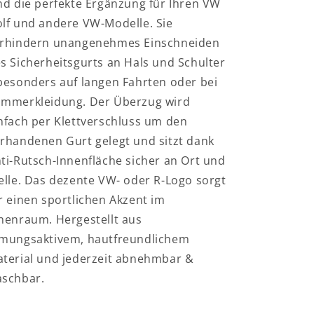
nd die perfekte Ergänzung für Ihren VW
lf und andere VW-Modelle. Sie
rhindern unangenehmes Einschneiden
s Sicherheitsgurts an Hals und Schulter
besonders auf langen Fahrten oder bei
mmerkleidung. Der Überzug wird
nfach per Klettverschluss um den
rhandenen Gurt gelegt und sitzt dank
ti-Rutsch-Innenfläche sicher an Ort und
elle. Das dezente VW- oder R-Logo sorgt
r einen sportlichen Akzent im
nenraum. Hergestellt aus
mungsaktivem, hautfreundlichem
terial und jederzeit abnehmbar &
schbar.