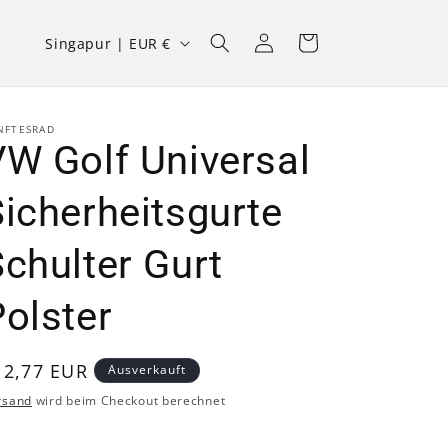
L
Einloggen
Warenkorb
Singapur | EUR €
a
n
d
NFTESRAD
VW Golf Universal
/
R
icherheitsgurte
e
chulter Gurt
g
i
olster
o
n
ormaler
12,77 EUR
Ausverkauft
reis
rsand
wird beim Checkout berechnet
l