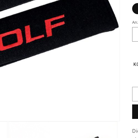
An
K
Di