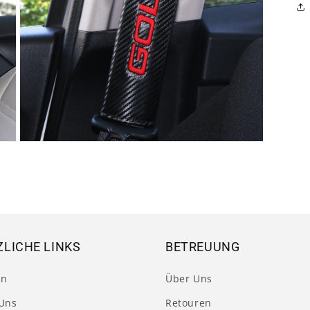
Medien
5
in
Modal
öffnen
LICHE LINKS
BETREUUNG
en
Über Uns
Uns
Retouren