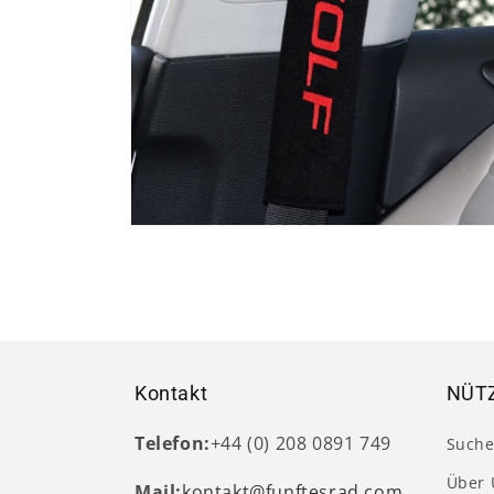
Medien
4
in
Modal
öffnen
Kontakt
NÜTZ
Telefon:
+44 (0) 208 0891 749
Such
Über 
Mail:
kontakt@funftesrad.com