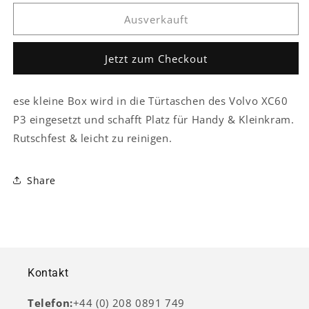
Tür
Tür
Ausverkauft
Armlehne
Armlehne
Lagerung
Lagerung
Aufbewahrungs
Aufbewahrungs
Jetzt zum Checkout
Ablagekasten
Ablagekasten
Box
Box
Halter
Halter
ese kleine Box wird in die Türtaschen des Volvo XC60
P3 eingesetzt und schafft Platz für Handy & Kleinkram.
Rutschfest & leicht zu reinigen.
Share
Kontakt
Telefon:
+44 (0) 208 0891 749