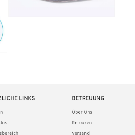
Medien
5
in
Modal
öffnen
LICHE LINKS
BETREUUNG
en
Über Uns
Uns
Retouren
tsbereich
Versand