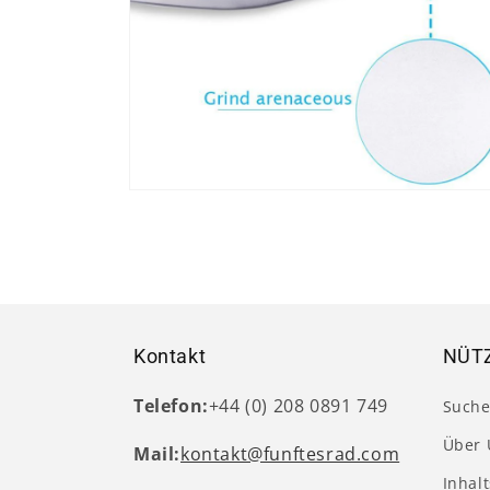
Medien
4
in
Modal
öffnen
Kontakt
NÜTZ
Telefon:
+44 (0) 208 0891 749
Such
Über 
Mail:
kontakt@funftesrad.com
Inhal