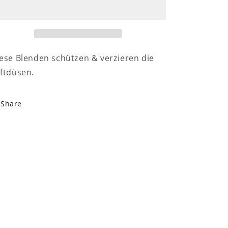
Schacht
Schacht
Luft
Luft
Ausströmer
Ausströmer
ese Blenden schützen & verzieren die
ftdüsen.
Share