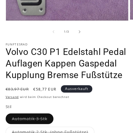
M
Medien
2
1
in
in
von
1
/
3
M
Modal
ö
öffnen
FUNFTESRAD
Volvo C30 P1 Edelstahl Pedal
Auflagen Kappen Gaspedal
Kupplung Bremse Fußstütze
Normaler
Verkaufspreis
Ausverkauft
€83,97 EUR
€58,77 EUR
Preis
Versand
wird beim Checkout berechnet
Stil
Variante
Automatik 3 Stk
ausverkauft
oder
nicht
Variante
Automatik 2 Stk. (ohne Fußstütze)