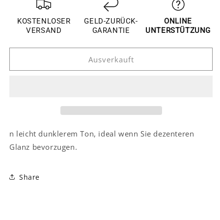
für
für
Toyota
Toyota
KOSTENLOSER
GELD-ZURÜCK-
ONLINE
RAV4
RAV4
VERSAND
GARANTIE
UNTERSTÜTZUNG
4
4
XA40
XA40
Ausverkauft
Chrom
Chrom
Rückspiegel
Rückspiegel
Seitenspiegel
Seitenspiegel
Abdeckung
Abdeckung
Blende
Blende
Rahmen
Rahmen
n leicht dunklerem Ton, ideal wenn Sie dezenteren
Glanz bevorzugen.
Share