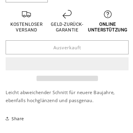
die
die
Menge
Menge
für
für
Toyota
Toyota
KOSTENLOSER
GELD-ZURÜCK-
ONLINE
RAV4
RAV4
VERSAND
GARANTIE
UNTERSTÜTZUNG
4
4
XA40
XA40
Ausverkauft
Chrom
Chrom
Außen
Außen
Türgriff
Türgriff
Schalen
Schalen
Mulden
Mulden
Tür
Tür
Kappen
Kappen
Abdeckung
Abdeckung
Leicht abweichender Schnitt für neuere Baujahre,
ebenfalls hochglänzend und passgenau.
Share