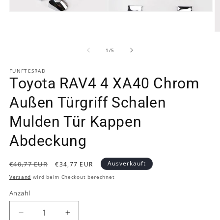
Medien
1
in
M
Modal
2
öffnen
in
von
1
/
5
M
ö
FUNFTESRAD
Toyota RAV4 4 XA40 Chrom
Außen Türgriff Schalen
Mulden Tür Kappen
Abdeckung
Normaler
Verkaufspreis
Ausverkauft
€40,77 EUR
€34,77 EUR
Preis
Versand
wird beim Checkout berechnet
Anzahl
Verringere
Erhöhe