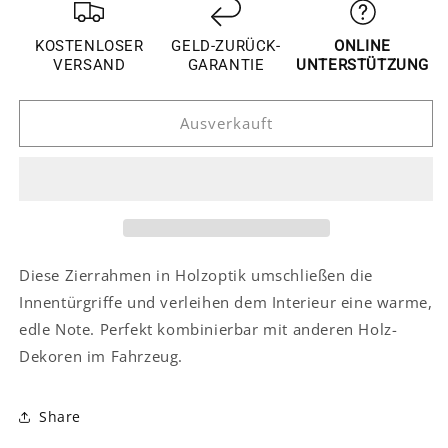
für
für
Toyota
Toyota
KOSTENLOSER
GELD-ZURÜCK-
ONLINE
Land
Land
VERSAND
GARANTIE
UNTERSTÜTZUNG
Cruiser
Cruiser
J200
J200
Ausverkauft
Chrom
Chrom
Holz
Holz
Imitation
Imitation
Türgriff
Türgriff
Innen
Innen
Abdeckung
Abdeckung
Rahmen
Rahmen
Diese Zierrahmen in Holzoptik umschließen die
Innentürgriffe und verleihen dem Interieur eine warme,
edle Note. Perfekt kombinierbar mit anderen Holz-
Dekoren im Fahrzeug.
Share