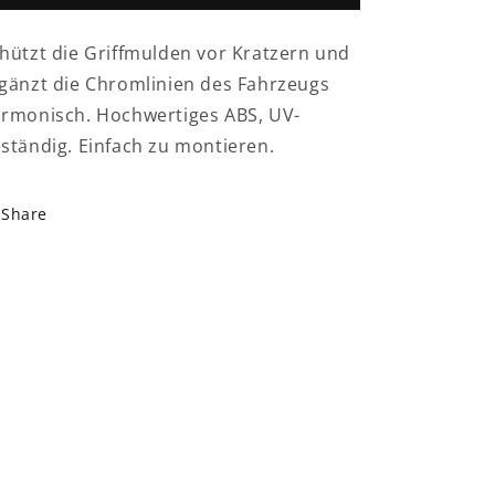
Tür
Tür
Kappen
Kappen
hützt die Griffmulden vor Kratzern und
Abdeckung
Abdeckung
gänzt die Chromlinien des Fahrzeugs
rmonisch. Hochwertiges ABS, UV-
ständig. Einfach zu montieren.
Share