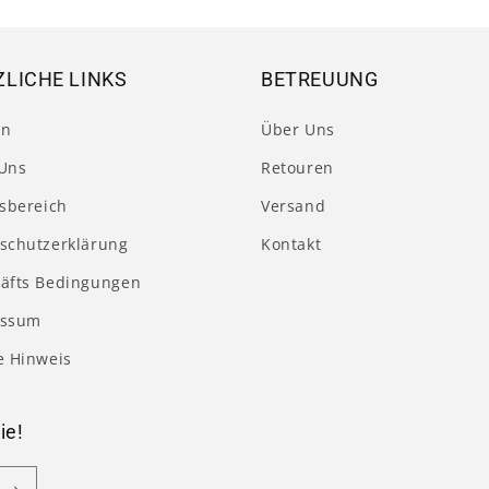
LICHE LINKS
BETREUUNG
en
Über Uns
Uns
Retouren
tsbereich
Versand
schutzerklärung
Kontakt
äfts Bedingungen
essum
e Hinweis
ie!