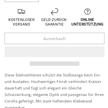
die
die
Menge
Menge
für
für
Toyota
Toyota
KOSTENLOSER
GELD-ZURÜCK-
ONLINE
Corolla
Corolla
VERSAND
GARANTIE
UNTERSTÜTZUNG
E170
E170
Edelstahl
Edelstahl
Ausverkauft
Ladekantenschutz
Ladekantenschutz
Abkantung
Abkantung
Stoßstange
Stoßstange
Schutz
Schutz
Diese Edelstahlleiste schützt die Stoßstange beim Ein-
und Ausladen. Hochwertiges Finish verhindert Kratzer
dauerhaft und fügt sich elegant ein.Gleiche
Schutzwirkung, elegante Optik und passgenau für Ihren
Corolla gefertigt. Mit stark haftendem Klebeband
montierbar.