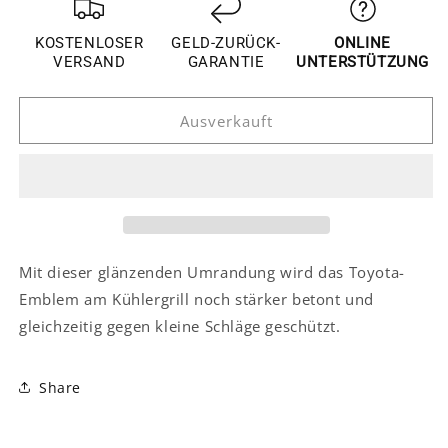
für
für
Toyota
Toyota
KOSTENLOSER
GELD-ZURÜCK-
ONLINE
Corolla
Corolla
VERSAND
GARANTIE
UNTERSTÜTZUNG
E170
E170
Chrom
Chrom
Ausverkauft
Logo
Logo
Vorne
Vorne
Kühlergrill
Kühlergrill
Abdeckung
Abdeckung
Rahmen
Rahmen
Mit dieser glänzenden Umrandung wird das Toyota-
Emblem am Kühlergrill noch stärker betont und
gleichzeitig gegen kleine Schläge geschützt.
Share