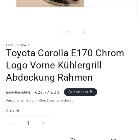
Medien
1
in
M
Modal
2
öffnen
in
von
1
/
3
M
ö
FUNFTESRAD
Toyota Corolla E170 Chrom
Logo Vorne Kühlergrill
Abdeckung Rahmen
Normaler
Verkaufspreis
Ausverkauft
€31,95 EUR
€28,77 EUR
Preis
Versand
wird beim Checkout berechnet
Anzahl
Verringere
Erhöhe
die
die
Menge
Menge