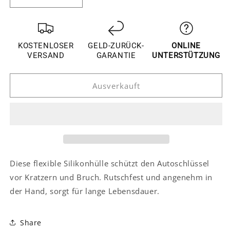
Verringere
Erhöhe
die
die
Menge
Menge
für
für
Toyota
Toyota
KOSTENLOSER
GELD-ZURÜCK-
ONLINE
C-
C-
VERSAND
GARANTIE
UNTERSTÜTZUNG
HR
HR
Silikon
Silikon
Ausverkauft
Auto
Auto
Schlüssel
Schlüssel
Schutz
Schutz
Hülle
Hülle
Etui
Etui
Diese flexible Silikonhülle schützt den Autoschlüssel
vor Kratzern und Bruch. Rutschfest und angenehm in
der Hand, sorgt für lange Lebensdauer.
Share