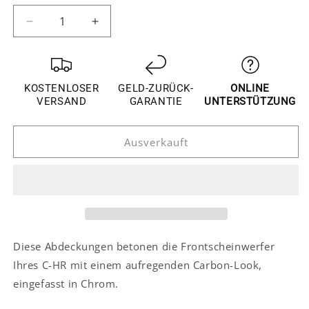
verfügbar
verfügbar
Verringere
Erhöhe
die
die
Menge
Menge
für
für
Toyota
Toyota
KOSTENLOSER
GELD-ZURÜCK-
ONLINE
C-
C-
VERSAND
GARANTIE
UNTERSTÜTZUNG
HR
HR
Chrom
Chrom
Ausverkauft
Carbon
Carbon
Nebelscheinwerfer
Nebelscheinwerfer
Licht
Licht
Abdeckung
Abdeckung
Rahmen
Rahmen
Vorne
Vorne
Diese Abdeckungen betonen die Frontscheinwerfer
Ihres C-HR mit einem aufregenden Carbon-Look,
eingefasst in Chrom.