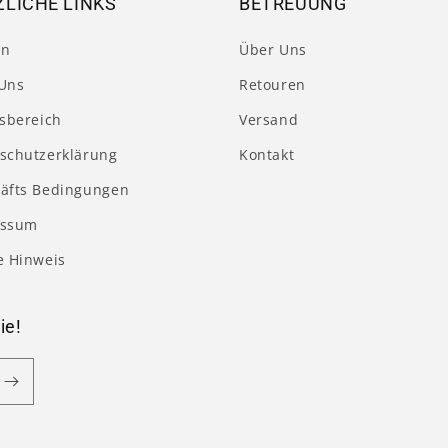
LICHE LINKS
BETREUUNG
en
Über Uns
Uns
Retouren
tsbereich
Versand
schutzerklärung
Kontakt
äfts Bedingungen
essum
e Hinweis
ie!