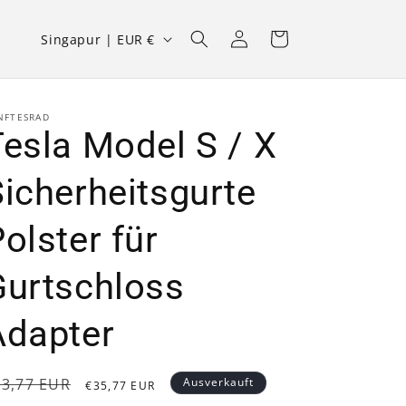
L
Einloggen
Warenkorb
Singapur | EUR €
a
n
d
NFTESRAD
Tesla Model S / X
/
R
icherheitsgurte
e
olster für
g
i
Gurtschloss
o
n
Adapter
ormaler
Verkaufspreis
53,77 EUR
Ausverkauft
€35,77 EUR