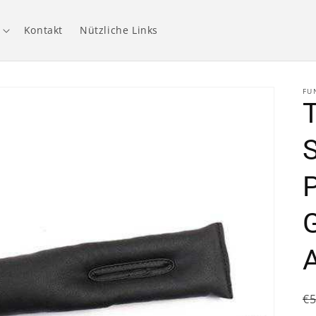
Kontakt
Nützliche Links
FU
S
P
N
€