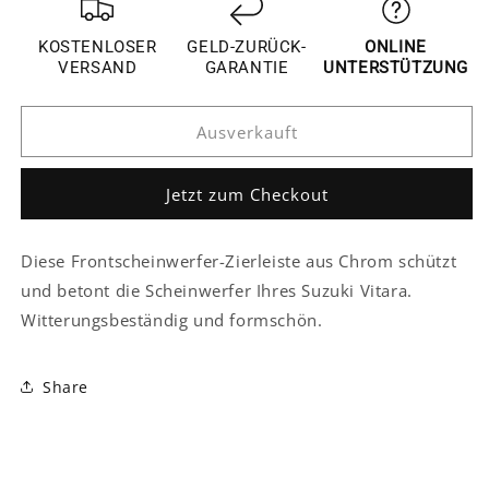
für
für
Suzuki
Suzuki
KOSTENLOSER
GELD-ZURÜCK-
ONLINE
Vitara
Vitara
VERSAND
GARANTIE
UNTERSTÜTZUNG
4
4
LY
LY
Ausverkauft
Chrom
Chrom
Licht
Licht
Leuchte
Leuchte
Jetzt zum Checkout
Scheinwerfer
Scheinwerfer
Vorne
Vorne
Abdeckung
Abdeckung
Diese Frontscheinwerfer-Zierleiste aus Chrom schützt
und betont die Scheinwerfer Ihres Suzuki Vitara.
Witterungsbeständig und formschön.
Share