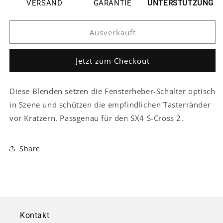
SX4
SX4
VERSAND
GARANTIE
UNTERSTÜTZUNG
S-
S-
Cross
Cross
Ausverkauft
2
2
Chrom
Chrom
Fenster
Fenster
Jetzt zum Checkout
Heber
Heber
Schalter
Schalter
Taster
Taster
Diese Blenden setzen die Fensterheber-Schalter optisch
Abdeckung
Abdeckung
in Szene und schützen die empfindlichen Tasterränder
Rahmen
Rahmen
vor Kratzern. Passgenau für den SX4 S-Cross 2.
Share
Kontakt