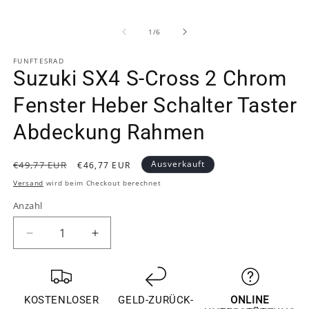
Medien
ö
1
in
von
1
/
6
Modal
öffnen
FUNFTESRAD
Suzuki SX4 S-Cross 2 Chrom
Fenster Heber Schalter Taster
Abdeckung Rahmen
Normaler
Verkaufspreis
Ausverkauft
€49,77 EUR
€46,77 EUR
Preis
Versand
wird beim Checkout berechnet
Anzahl
Verringere
Erhöhe
die
die
Menge
Menge
für
für
Suzuki
Suzuki
KOSTENLOSER
GELD-ZURÜCK-
ONLINE