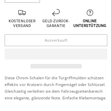
die
die
Menge
Menge
für
für
Suzuki
Suzuki
KOSTENLOSER
GELD-ZURÜCK-
ONLINE
SX4
SX4
VERSAND
GARANTIE
UNTERSTÜTZUNG
S-
S-
Cross
Cross
Ausverkauft
2
2
Chrom
Chrom
Außen
Außen
Türgriff
Türgriff
Schalen
Schalen
Mulden
Mulden
Tür
Tür
Kappen
Kappen
Diese Chrom-Schalen für die Türgriffmulden schützen
Abdeckung
Abdeckung
effektiv vor Kratzern durch Fingernägel oder Schlüssel.
Gleichzeitig verleihen sie dem Fahrzeugseitenbereich
eine elegante, glänzende Note. Einfache Klebemontage.