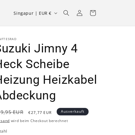
L
Einloggen
Warenkorb
Singapur | EUR €
a
n
d
NFTESRAD
Suzuki Jimny 4
/
R
Heck Scheibe
e
Heizung Heizkabel
g
i
Abdeckung
o
n
ormaler
Verkaufspreis
29,95 EUR
Ausverkauft
€27,77 EUR
reis
rsand
wird beim Checkout berechnet
zahl