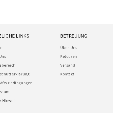
5
in
Modal
öffnen
LICHE LINKS
BETREUUNG
en
Über Uns
Uns
Retouren
tsbereich
Versand
schutzerklärung
Kontakt
äfts Bedingungen
essum
e Hinweis