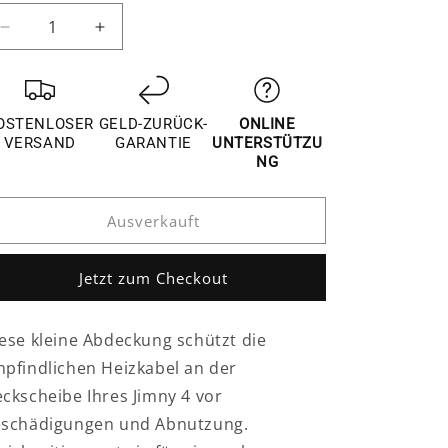
Verringere
Erhöhe
die
die
Menge
Menge
für
für
Suzuki
Suzuki
OSTENLOSER
GELD-ZURÜCK-
ONLINE
Jimny
Jimny
VERSAND
GARANTIE
UNTERSTÜTZU
4
4
NG
Heck
Heck
Scheibe
Scheibe
Ausverkauft
Heizung
Heizung
Heizkabel
Heizkabel
Abdeckung
Abdeckung
Jetzt zum Checkout
ese kleine Abdeckung schützt die
pfindlichen Heizkabel an der
ckscheibe Ihres Jimny 4 vor
schädigungen und Abnutzung.