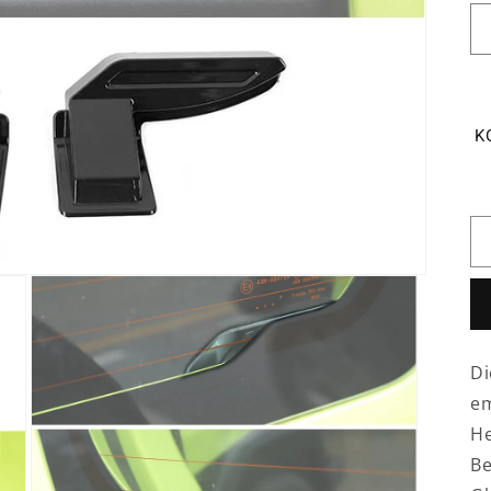
K
Di
em
He
Be