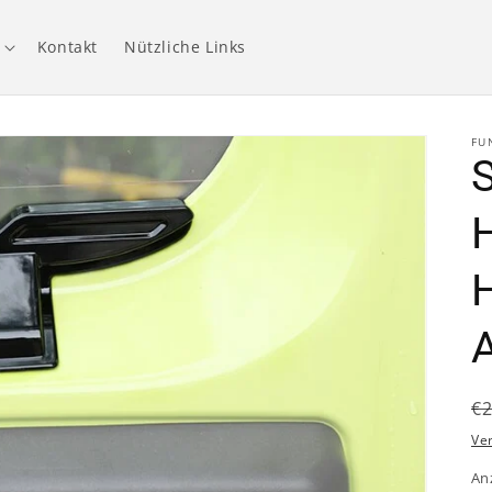
Kontakt
Nützliche Links
FU
N
€
P
Ve
An