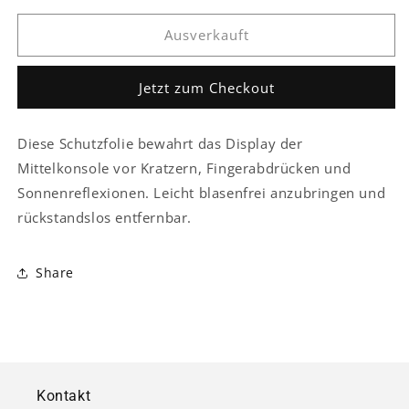
Bildschirm
Bildschirm
Ausverkauft
Mittelkonsole
Mittelkonsole
Schutzfolie
Schutzfolie
Folienaufkleber
Folienaufkleber
Jetzt zum Checkout
Diese Schutzfolie bewahrt das Display der
Mittelkonsole vor Kratzern, Fingerabdrücken und
Sonnenreflexionen. Leicht blasenfrei anzubringen und
rückstandslos entfernbar.
Share
Kontakt