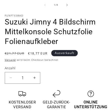
1
2
in
in
von
1
/
4
Modal
M
öffnen
ö
FUNFTESRAD
Suzuki Jimny 4 Bildschirm
Mittelkonsole Schutzfolie
Folienaufkleber
Normaler
Verkaufspreis
Ausverkauft
€21,77 EUR
€18,77 EUR
Preis
Versand
wird beim Checkout berechnet
Anzahl
Verringere
Erhöhe
die
die
Menge
Menge
für
für
Suzuki
Suzuki
KOSTENLOSER
GELD-ZURÜCK-
ONLINE
Jimny
Jimny
VERSAND
GARANTIE
UNTERSTÜTZUNG
4
4