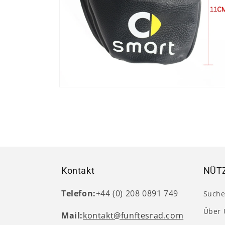
Medien
4
in
Modal
öffnen
Kontakt
NÜTZ
Telefon:
+44 (0) 208 0891 749
Such
Über 
Mail:
kontakt@funftesrad.com