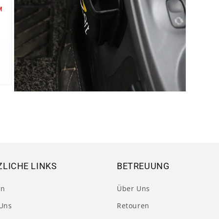
Medien
5
in
Modal
öffnen
LICHE LINKS
BETREUUNG
en
Über Uns
Uns
Retouren