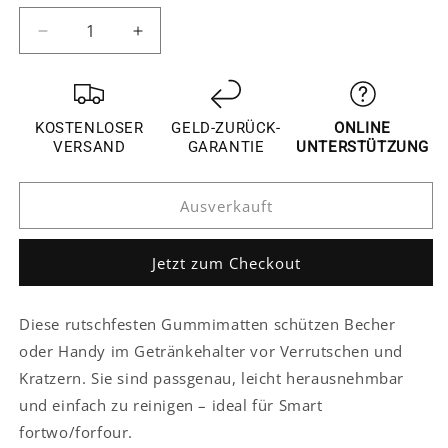
verfügbar
verfügbar
Verringere
Erhöhe
die
die
Menge
Menge
für
für
Smart
Smart
KOSTENLOSER
GELD-ZURÜCK-
ONLINE
fortwo
fortwo
VERSAND
GARANTIE
UNTERSTÜTZUNG
forfour
forfour
Antirutschmatte
Antirutschmatte
Ausverkauft
Gummimatten
Gummimatten
Becher
Becher
Matten
Matten
Jetzt zum Checkout
Diese rutschfesten Gummimatten schützen Becher
oder Handy im Getränkehalter vor Verrutschen und
Kratzern. Sie sind passgenau, leicht herausnehmbar
und einfach zu reinigen – ideal für Smart
fortwo/forfour.