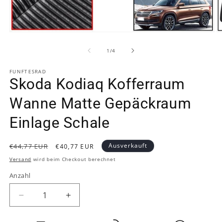
Medien
M
1
2
in
in
von
1
/
4
Modal
M
öffnen
ö
FUNFTESRAD
Skoda Kodiaq Kofferraum
Wanne Matte Gepäckraum
Einlage Schale
Normaler
Verkaufspreis
Ausverkauft
€44,77 EUR
€40,77 EUR
Preis
Versand
wird beim Checkout berechnet
Anzahl
Verringere
Erhöhe
die
die
Menge
Menge