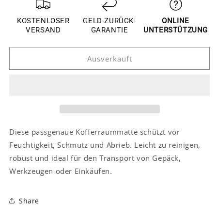
für
für
Skoda
Skoda
KOSTENLOSER
GELD-ZURÜCK-
ONLINE
Kodiaq
Kodiaq
VERSAND
GARANTIE
UNTERSTÜTZUNG
Kofferraum
Kofferraum
Wanne
Wanne
Ausverkauft
Matte
Matte
Gepäckraum
Gepäckraum
Einlage
Einlage
Schale
Schale
Diese passgenaue Kofferraummatte schützt vor
Feuchtigkeit, Schmutz und Abrieb. Leicht zu reinigen,
robust und ideal für den Transport von Gepäck,
Werkzeugen oder Einkäufen.
Share