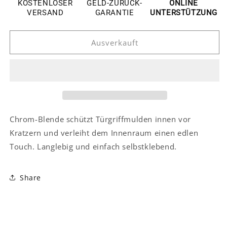
Skoda
Skoda
KOSTENLOSER
GELD-ZURÜCK-
ONLINE
Kodiaq
Kodiaq
VERSAND
GARANTIE
UNTERSTÜTZUNG
Edelstahl
Edelstahl
Türgriff
Türgriff
Ausverkauft
Innen
Innen
Abdeckung
Abdeckung
Blende
Blende
Leiste
Leiste
Chrom-Blende schützt Türgriffmulden innen vor
Kratzern und verleiht dem Innenraum einen edlen
Touch. Langlebig und einfach selbstklebend.
Share