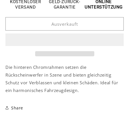
Skoda
Skoda
KOSTENLOSER
GELD-ZURÜCK-
ONLINE
Kodiaq
Kodiaq
VERSAND
GARANTIE
UNTERSTÜTZUNG
Chrom
Chrom
Nebelscheinwerfer
Nebelscheinwerfer
Ausverkauft
Licht
Licht
Abdeckung
Abdeckung
Rahmen
Rahmen
Hinten
Hinten
Die hinteren Chromrahmen setzen die
Rückscheinwerfer in Szene und bieten gleichzeitig
Schutz vor Verblassen und kleinen Schäden. Ideal für
ein harmonisches Fahrzeugdesign.
Share