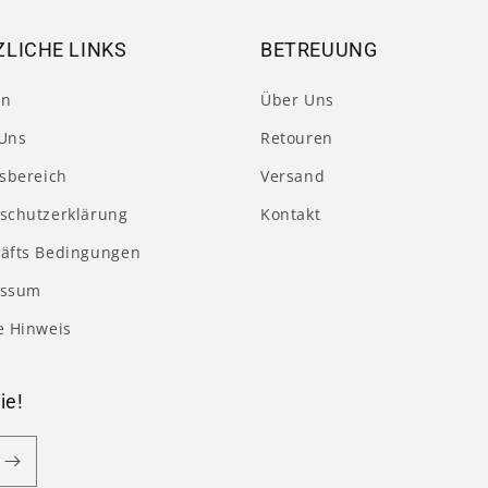
LICHE LINKS
BETREUUNG
en
Über Uns
Uns
Retouren
tsbereich
Versand
schutzerklärung
Kontakt
äfts Bedingungen
essum
e Hinweis
ie!