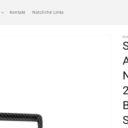
Kontakt
Nützliche Links
FU
S
N