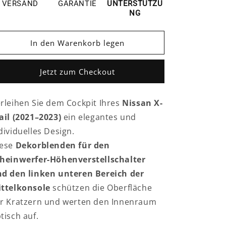
Abdeckung
Abdeckung
VERSAND
GARANTIE
UNTERSTÜTZU
für
für
NG
Nissan
Nissan
X-
X-
In den Warenkorb legen
Trail
Trail
2021–
2021–
2023
2023
Jetzt zum Checkout
–
–
Blenden
Blenden
für
für
rleihen Sie dem Cockpit Ihres
Nissan X-
Scheinwerfer-
Scheinwerfer-
ail (2021–2023)
ein elegantes und
Höhenverstellung
Höhenverstellung
&amp;
&amp;
dividuelles Design.
linke
linke
iese
Dekorblenden für den
Mittelkonsole
Mittelkonsole
heinwerfer-Höhenverstellschalter
Zierleisten
Zierleisten
d den linken unteren Bereich der
ttelkonsole
schützen die Oberfläche
r Kratzern und werten den Innenraum
tisch auf.