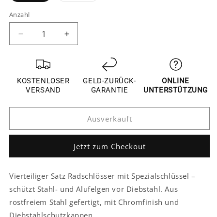
oder
oder
nicht
nicht
Anzahl
verfügbar
verfügbar
Verringere
Erhöhe
die
die
Menge
Menge
für
für
Peugeot
Peugeot
KOSTENLOSER
GELD-ZURÜCK-
ONLINE
Felgenschloß
Felgenschloß
VERSAND
GARANTIE
UNTERSTÜTZUNG
Schrauben
Schrauben
Radsicherung
Radsicherung
Ausverkauft
Radschlösser
Radschlösser
Kappen
Kappen
Abdeckung
Abdeckung
Jetzt zum Checkout
Vierteiliger Satz Radschlösser mit Spezialschlüssel –
schützt Stahl- und Alufelgen vor Diebstahl. Aus
rostfreiem Stahl gefertigt, mit Chromfinish und
Diebstahlschutzkappen.