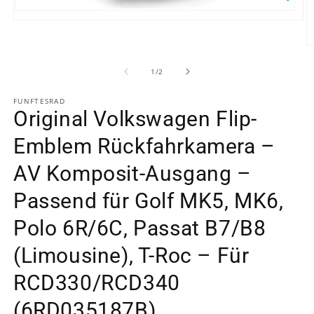
Medien
1
in
M
Modal
2
öffnen
in
von
1
/
2
M
ö
FUNFTESRAD
Original Volkswagen Flip-
Emblem Rückfahrkamera –
AV Komposit-Ausgang –
Passend für Golf MK5, MK6,
Polo 6R/6C, Passat B7/B8
(Limousine), T-Roc – Für
RCD330/RCD340
(6RD035187B)