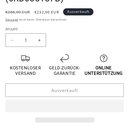
Normaler
Verkaufspreis
Ausverkauft
€288,00 EUR
€232,00 EUR
Preis
Versand
wird beim Checkout berechnet
Anzahl
Verringere
Erhöhe
die
die
Menge
Menge
für
für
Original
Original
KOSTENLOSER
GELD-ZURÜCK-
ONLINE
Volkswagen
Volkswagen
VERSAND
GARANTIE
UNTERSTÜTZUNG
Flip-
Flip-
Emblem
Emblem
Ausverkauft
Rückfahrkamera
Rückfahrkamera
–
–
AV
AV
Komposit-
Komposit-
Ausgang
Ausgang
–
–
Passend
Passend