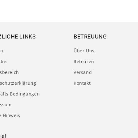
LICHE LINKS
BETREUUNG
en
Über Uns
Uns
Retouren
tsbereich
Versand
schutzerklärung
Kontakt
äfts Bedingungen
essum
e Hinweis
ie!