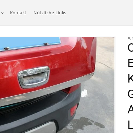
Kontakt
Nützliche Links
FU
E
L