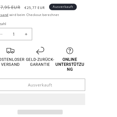
ormaler
Verkaufspreis
27,95 EUR
Ausverkauft
€25,77 EUR
reis
rsand
wird beim Checkout berechnet
zahl
Verringere
Erhöhe
die
die
Menge
Menge
für
für
Opel
Opel
OSTENLOSER
GELD-ZURÜCK-
ONLINE
Mokka
Mokka
VERSAND
GARANTIE
UNTERSTÜTZU
Edelstahl
Edelstahl
NG
Kofferraum
Kofferraum
Gepäckraum
Gepäckraum
Ausverkauft
Abdeckung
Abdeckung
Hinten
Hinten
Leiste
Leiste