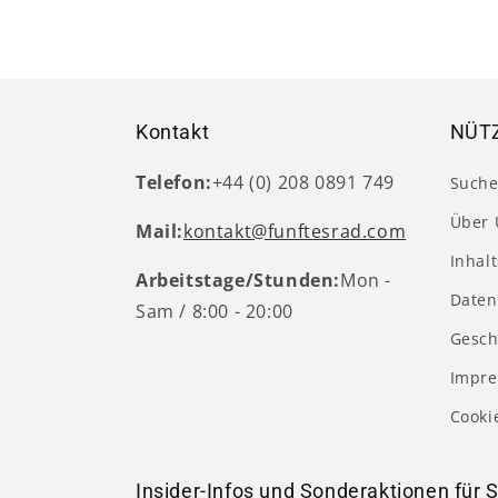
in
Modal
öffnen
Kontakt
NÜTZ
Telefon:
+44 (0) 208 0891 749
Such
Über 
Mail:
kontakt@funftesrad.com
Inhal
Arbeitstage/Stunden:
Mon -
Daten
Sam / 8:00 - 20:00
Gesch
Impr
Cooki
Insider-Infos und Sonderaktionen für S