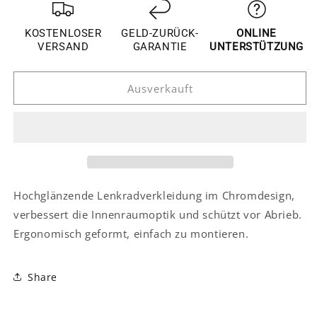
Menge
Menge
für
für
Opel
Opel
KOSTENLOSER
GELD-ZURÜCK-
ONLINE
Mokka
Mokka
VERSAND
GARANTIE
UNTERSTÜTZUNG
Chrom
Chrom
Lenkradbezug
Lenkradbezug
Ausverkauft
Lenkradhülle
Lenkradhülle
Abdeckung
Abdeckung
Rahmen
Rahmen
Hochglänzende Lenkradverkleidung im Chromdesign,
verbessert die Innenraumoptik und schützt vor Abrieb.
Ergonomisch geformt, einfach zu montieren.
Share