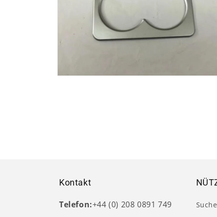
Medien
2
in
Modal
öffnen
Kontakt
NÜTZ
Telefon:
+44 (0) 208 0891 749
Such