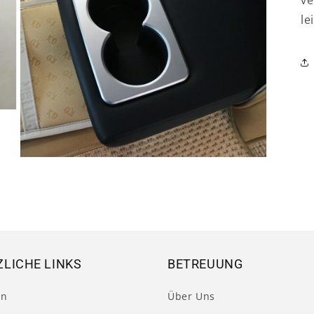
ve
le
Medien
3
in
Modal
öffnen
LICHE LINKS
BETREUUNG
en
Über Uns