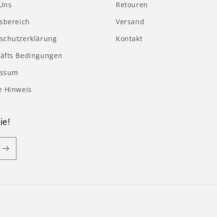
Uns
Retouren
tsbereich
Versand
schutzerklärung
Kontakt
äfts Bedingungen
essum
e Hinweis
ie!