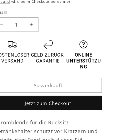
reis
rsand
wird beim Checkout berechnet
zahl
Verringere
Erhöhe
die
die
Menge
Menge
für
für
Nissan
Nissan
OSTENLOSER
GELD-ZURÜCK-
ONLINE
X-
X-
VERSAND
GARANTIE
UNTERSTÜTZU
Trail
Trail
NG
T32
T32
Chrom
Chrom
Ausverkauft
Getränke
Getränke
Becher
Becher
Halter
Halter
Jetzt zum Checkout
Rücksitz
Rücksitz
Hinten
Hinten
Rahmen
Rahmen
romblende für die Rücksitz-
tränkehalter schützt vor Kratzern und