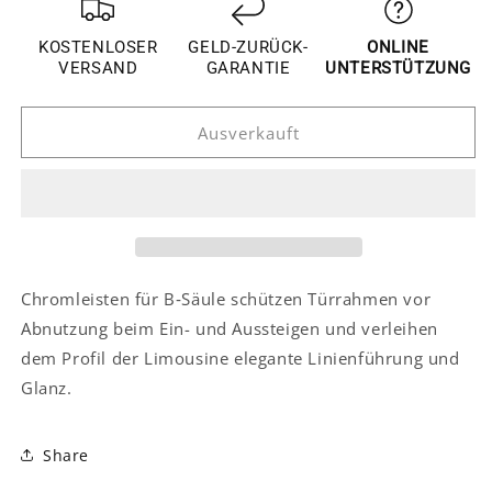
für
für
Nissan
Nissan
KOSTENLOSER
GELD-ZURÜCK-
ONLINE
Altima
Altima
VERSAND
GARANTIE
UNTERSTÜTZUNG
L33
L33
Chrom
Chrom
Ausverkauft
Türzierleisten
Türzierleisten
Abdeckung
Abdeckung
B
B
Säule
Säule
Türsäule
Türsäule
Chromleisten für B‑Säule schützen Türrahmen vor
Abnutzung beim Ein- und Aussteigen und verleihen
dem Profil der Limousine elegante Linienführung und
Glanz.
Share