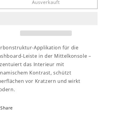
Ausverkauft
C
C
W205
W205
Carbon
Carbon
Mittelkonsole
Mittelkonsole
Armaturenbrett
Armaturenbrett
Leiste
Leiste
Abdeckung
Abdeckung
rbonstruktur-Applikation für die
shboard-Leiste in der Mittelkonsole –
zentuiert das Interieur mit
namischem Kontrast, schützt
erflächen vor Kratzern und wirkt
odern.
Share