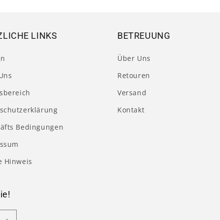
LICHE LINKS
BETREUUNG
en
Über Uns
Uns
Retouren
tsbereich
Versand
schutzerklärung
Kontakt
äfts Bedingungen
essum
e Hinweis
ie!