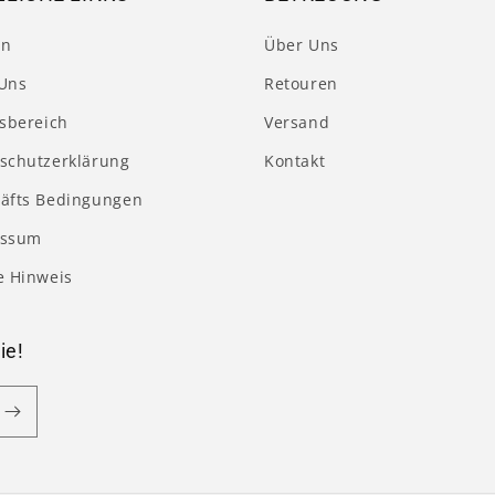
en
Über Uns
Uns
Retouren
tsbereich
Versand
schutzerklärung
Kontakt
äfts Bedingungen
essum
e Hinweis
ie!