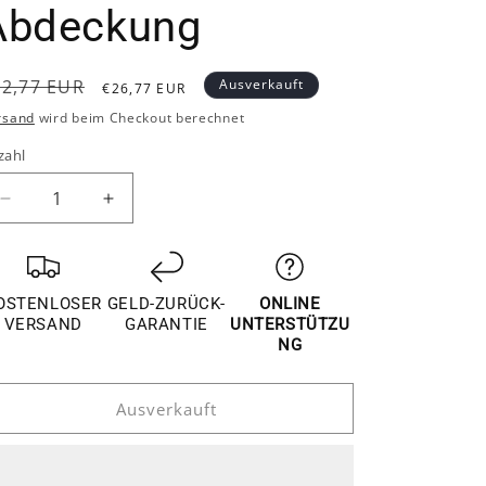
Abdeckung
ormaler
Verkaufspreis
32,77 EUR
Ausverkauft
€26,77 EUR
reis
rsand
wird beim Checkout berechnet
zahl
Verringere
Erhöhe
die
die
Menge
Menge
für
für
Mercedes
Mercedes
OSTENLOSER
GELD-ZURÜCK-
ONLINE
A
A
VERSAND
GARANTIE
UNTERSTÜTZU
W176
W176
NG
/
/
B
B
Ausverkauft
W246
W246
/
/
CLA
CLA
C117
C117