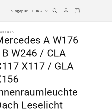
L
Einloggen
Warenkorb
Singapur | EUR €
a
n
d
NFTESRAD
Mercedes A W176
/
R
/ B W246 / CLA
e
C117 X117 / GLA
g
i
X156
o
n
Innenraumleuchte
Dach Leselicht