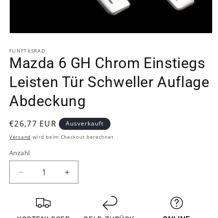
Medien
1
in
FUNFTESRAD
Modal
Mazda 6 GH Chrom Einstiegs
öffnen
Leisten Tür Schweller Auflage
Abdeckung
Normaler
€26,77 EUR
Ausverkauft
Preis
Versand
wird beim Checkout berechnet
Anzahl
Verringere
Erhöhe
die
die
Menge
Menge
für
für
Mazda
Mazda