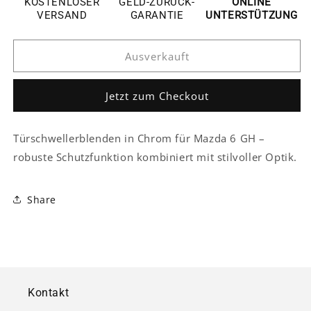
KOSTENLOSER
GELD-ZURÜCK-
ONLINE
6
6
VERSAND
GARANTIE
UNTERSTÜTZUNG
GH
GH
Chrom
Chrom
Ausverkauft
Einstiegs
Einstiegs
Leisten
Leisten
Tür
Tür
Jetzt zum Checkout
Schweller
Schweller
Auflage
Auflage
Abdeckung
Abdeckung
Türschwellerblenden in Chrom für Mazda 6 GH –
robuste Schutzfunktion kombiniert mit stilvoller Optik.
Share
Kontakt