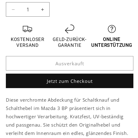
verfügbar
verfügbar
verfügbar
Verringere
Erhöhe
die
die
Menge
Menge
für
für
Mazda
Mazda
KOSTENLOSER
GELD-ZURÜCK-
ONLINE
3
3
VERSAND
GARANTIE
UNTERSTÜTZUNG
BP
BP
Schaltknauf
Schaltknauf
Ausverkauft
Schalthebel
Schalthebel
Abdeckung
Abdeckung
Blende
Blende
Jetzt zum Checkout
Diese verchromte Abdeckung für Schaltknauf und
Schalthebel im Mazda 3 BP präsentiert sich in
hochwertiger Verarbeitung. Kratzfest, UV‑beständig
und passgenau. Sie schützt den Originalhebel und
verleiht dem Innenraum ein edles, glänzendes Finish.