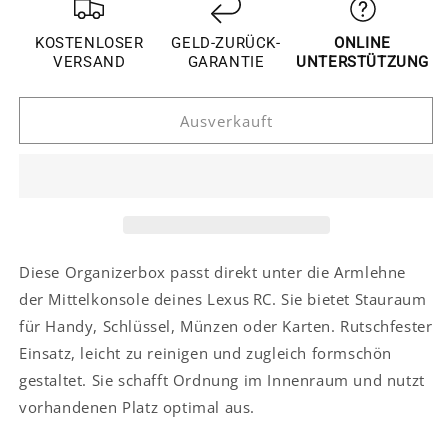
für
für
Lexus
Lexus
KOSTENLOSER
GELD-ZURÜCK-
ONLINE
RC
RC
VERSAND
GARANTIE
UNTERSTÜTZUNG
Ablagekasten
Ablagekasten
Mittelkonsole
Mittelkonsole
Ausverkauft
Armlehne
Armlehne
Aufbewahrungsbox
Aufbewahrungsbox
Diese Organizerbox passt direkt unter die Armlehne
der Mittelkonsole deines Lexus RC. Sie bietet Stauraum
für Handy, Schlüssel, Münzen oder Karten. Rutschfester
Einsatz, leicht zu reinigen und zugleich formschön
gestaltet. Sie schafft Ordnung im Innenraum und nutzt
vorhandenen Platz optimal aus.