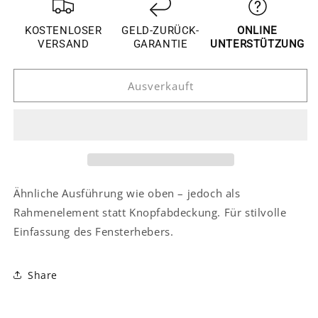
für
für
Lexus
Lexus
KOSTENLOSER
GELD-ZURÜCK-
ONLINE
NX
NX
VERSAND
GARANTIE
UNTERSTÜTZUNG
Chrom
Chrom
Fensterheber
Fensterheber
Ausverkauft
Schalter
Schalter
Tasten
Tasten
Knöpfe
Knöpfe
Abdeckung
Abdeckung
Ähnliche Ausführung wie oben – jedoch als
Rahmenelement statt Knopfabdeckung. Für stilvolle
Einfassung des Fensterhebers.
Share