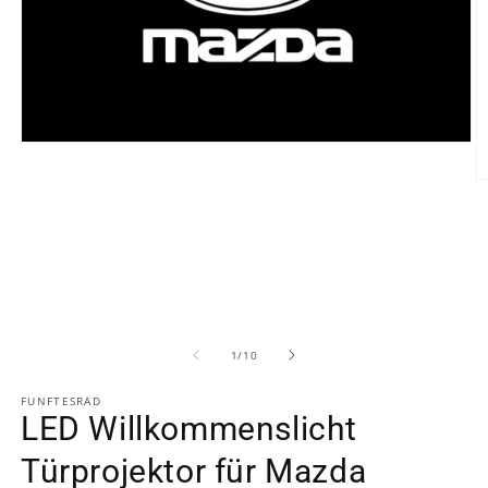
Medien
1
in
M
Modal
2
öffnen
in
M
ö
von
1
/
10
FUNFTESRAD
LED Willkommenslicht
Türprojektor für Mazda