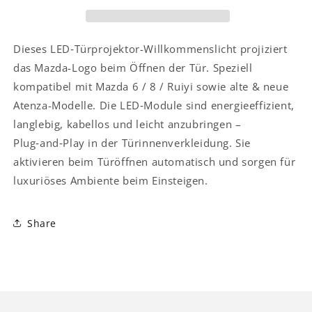
6,
6,
Mazda
Mazda
8,
8,
Ruiyi,
Ruiyi,
Dieses LED‑Türprojektor-Willkommenslicht projiziert
alte
alte
das Mazda-Logo beim Öffnen der Tür. Speziell
&amp;
&amp;
kompatibel mit Mazda 6 / 8 / Ruiyi sowie alte & neue
neue
neue
Atenza-Modelle. Die LED‑Module sind energieeffizient,
Atenza
Atenza
Modelle
Modelle
langlebig, kabellos und leicht anzubringen –
Plug‑and‑Play in der Türinnenverkleidung. Sie
aktivieren beim Türöffnen automatisch und sorgen für
luxuriöses Ambiente beim Einsteigen.
Share