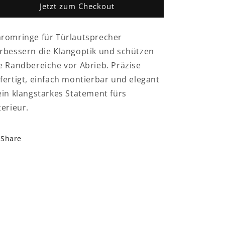
Rahmen
Rahmen
Jetzt zum Checkout
Abdeckung
Abdeckung
Blende
Blende
romringe für Türlautsprecher
rbessern die Klangoptik und schützen
e Randbereiche vor Abrieb. Präzise
fertigt, einfach montierbar und elegant
ein klangstarkes Statement fürs
terieur.
Share