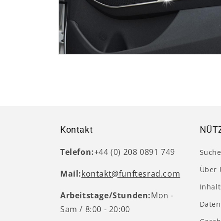
Medien
6
in
Modal
öffnen
Kontakt
NÜTZ
Telefon:
+44 (0) 208 0891 749
Such
Über 
Mail:
kontakt@funftesrad.com
Inhal
Arbeitstage/Stunden:
Mon -
Daten
Sam / 8:00 - 20:00