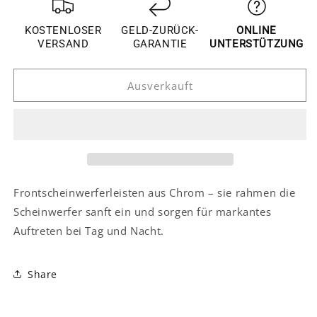
für
für
Hyundai
Hyundai
KOSTENLOSER
GELD-ZURÜCK-
ONLINE
Tucson
Tucson
VERSAND
GARANTIE
UNTERSTÜTZUNG
3
3
TL
TL
Ausverkauft
Chrom
Chrom
Licht
Licht
Leuchte
Leuchte
Scheinwerfer
Scheinwerfer
Vorne
Vorne
Leiste
Leiste
Abdeckung
Abdeckung
Frontscheinwerferleisten aus Chrom – sie rahmen die
Scheinwerfer sanft ein und sorgen für markantes
Auftreten bei Tag und Nacht.
Share