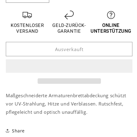
die
die
Menge
Menge
für
für
Hyundai
Hyundai
KOSTENLOSER
GELD-ZURÜCK-
ONLINE
Santa
Santa
VERSAND
GARANTIE
UNTERSTÜTZUNG
Fe
Fe
3
3
Ausverkauft
DM
DM
Armaturenbrett
Armaturenbrett
Abdeckung
Abdeckung
Anti
Anti
UV
UV
Sonnenschutz
Sonnenschutz
Hitzeschutz
Hitzeschutz
Teppich
Teppich
Maßgeschneiderte Armaturenbrettabdeckung schützt
vor UV-Strahlung, Hitze und Verblassen. Rutschfest,
pflegeleicht und optisch unauffällig.
Share