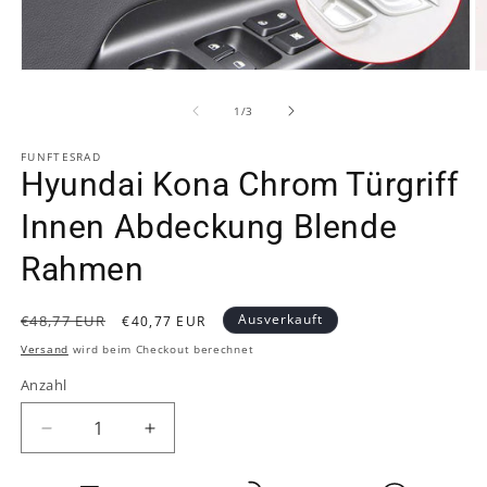
Medien
M
1
2
in
in
von
1
/
3
Modal
M
öffnen
ö
FUNFTESRAD
Hyundai Kona Chrom Türgriff
Innen Abdeckung Blende
Rahmen
Normaler
Verkaufspreis
Ausverkauft
€48,77 EUR
€40,77 EUR
Preis
Versand
wird beim Checkout berechnet
Anzahl
Verringere
Erhöhe
die
die
Menge
Menge