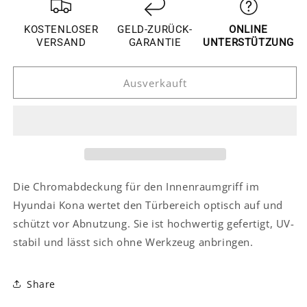
für
für
Hyundai
Hyundai
KOSTENLOSER
GELD-ZURÜCK-
ONLINE
Kona
Kona
VERSAND
GARANTIE
UNTERSTÜTZUNG
Chrom
Chrom
Türgriff
Türgriff
Ausverkauft
Innen
Innen
Abdeckung
Abdeckung
Blende
Blende
Rahmen
Rahmen
Die Chromabdeckung für den Innenraumgriff im
Hyundai Kona wertet den Türbereich optisch auf und
schützt vor Abnutzung. Sie ist hochwertig gefertigt, UV-
stabil und lässt sich ohne Werkzeug anbringen.
Share