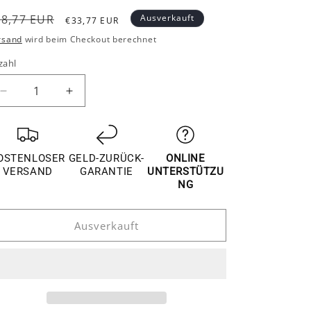
ormaler
Verkaufspreis
38,77 EUR
Ausverkauft
€33,77 EUR
reis
rsand
wird beim Checkout berechnet
zahl
Verringere
Erhöhe
die
die
Menge
Menge
für
für
Hyundai
Hyundai
OSTENLOSER
GELD-ZURÜCK-
ONLINE
Elantra
Elantra
VERSAND
GARANTIE
UNTERSTÜTZU
CN7
CN7
NG
Schmutzfänger
Schmutzfänger
Spritzschutz
Spritzschutz
Ausverkauft
Schmutzlappen
Schmutzlappen
Vorne
Vorne
Hinten
Hinten