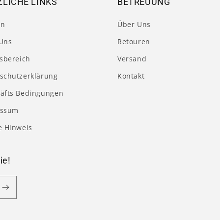
LICHE LINKS
BETREUUNG
en
Über Uns
Uns
Retouren
tsbereich
Versand
schutzerklärung
Kontakt
äfts Bedingungen
essum
e Hinweis
ie!