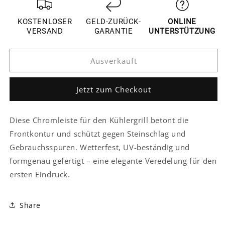
für
für
Honda
Honda
KOSTENLOSER
GELD-ZURÜCK-
ONLINE
HRV
HRV
VERSAND
GARANTIE
UNTERSTÜTZUNG
Chrom
Chrom
Kühlergrill
Kühlergrill
Ausverkauft
Gitter
Gitter
Niere
Niere
Streifen
Streifen
Jetzt zum Checkout
Abdeckung
Abdeckung
Leiste
Leiste
Diese Chromleiste für den Kühlergrill betont die
Frontkontur und schützt gegen Steinschlag und
Gebrauchsspuren. Wetterfest, UV-beständig und
formgenau gefertigt – eine elegante Veredelung für den
ersten Eindruck.
Share