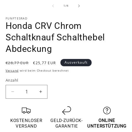
1
2
in
in
von
1
/
4
Modal
M
öffnen
ö
FUNFTESRAD
Honda CRV Chrom
Schaltknauf Schalthebel
Abdeckung
Normaler
Verkaufspreis
Ausverkauft
€28,77 EUR
€25,77 EUR
Preis
Versand
wird beim Checkout berechnet
Anzahl
Verringere
Erhöhe
die
die
Menge
Menge
für
für
Honda
Honda
KOSTENLOSER
GELD-ZURÜCK-
ONLINE
CRV
CRV
VERSAND
GARANTIE
UNTERSTÜTZUNG
Chrom
Chrom