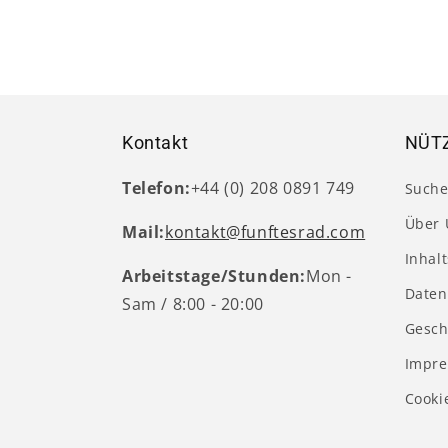
4
in
Modal
öffnen
Kontakt
NÜTZ
Telefon:
+44 (0) 208 0891 749
Such
Über 
Mail:
kontakt@funftesrad.com
Inhal
Arbeitstage/Stunden:
Mon -
Daten
Sam / 8:00 - 20:00
Gesch
Impr
Cooki