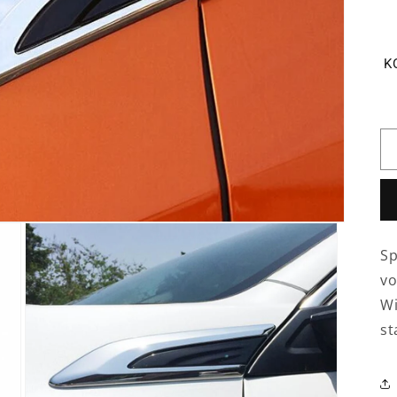
K
Sp
vo
Wi
st