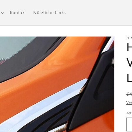
Kontakt
Nützliche Links
FU
V
N
€
P
Ve
An