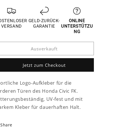
die
die
Menge
Menge
für
für
Honda
Honda
OSTENLOSER
GELD-ZURÜCK-
ONLINE
Civic
Civic
VERSAND
GARANTIE
UNTERSTÜTZU
FK
FK
NG
Vorne
Vorne
Tür
Tür
Ausverkauft
Seiten
Seiten
Logo
Logo
Aufkleber
Aufkleber
Jetzt zum Checkout
ortliche Logo‑Aufkleber für die
rderen Türen des Honda Civic FK.
tterungsbeständig, UV‑fest und mit
arkem Kleber für dauerhaften Halt.
Share