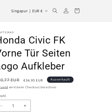
L
Einloggen
Warenkorb
Singapur | EUR €
a
n
d
NFTESRAD
Honda Civic FK
/
R
orne Tür Seiten
e
Logo Aufkleber
g
i
o
ormaler
Verkaufspreis
40,77 EUR
Ausverkauft
€34,95 EUR
reis
n
rsand
wird beim Checkout berechnet
zahl
Verringere
Erhöhe