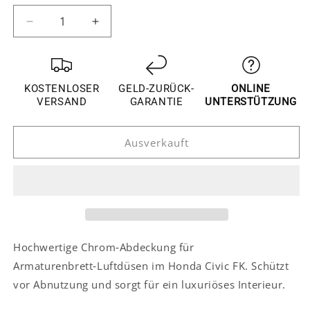
verfügbar
verfügbar
Verringere
Erhöhe
die
die
Menge
Menge
für
für
Honda
Honda
KOSTENLOSER
GELD-ZURÜCK-
ONLINE
Civic
Civic
VERSAND
GARANTIE
UNTERSTÜTZUNG
FK
FK
Chrom
Chrom
Ausverkauft
Armaturenbrett
Armaturenbrett
Luftdüsen
Luftdüsen
Lüftung
Lüftung
Abdeckung
Abdeckung
Rahmen
Rahmen
Hochwertige Chrom‑Abdeckung für
Armaturenbrett‑Luftdüsen im Honda Civic FK. Schützt
vor Abnutzung und sorgt für ein luxuriöses Interieur.