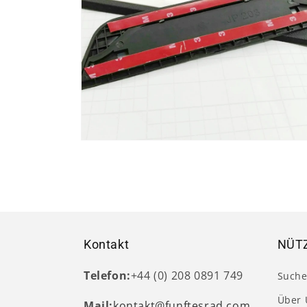
Medien
4
in
Modal
öffnen
Kontakt
NÜTZ
Telefon:
+44 (0) 208 0891 749
Such
Über 
Mail:
kontakt@funftesrad.com