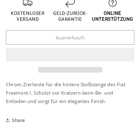
für
für
Fiat
Fiat
KOSTENLOSER
GELD-ZURÜCK-
ONLINE
Freemont
Freemont
VERSAND
GARANTIE
UNTERSTÜTZUNG
I
I
Chrom
Chrom
Ausverkauft
Stoßfänger
Stoßfänger
Zierleiste
Zierleiste
Stoßstange
Stoßstange
Schutz
Schutz
Hinten
Hinten
Chrom-Zierleiste für die hintere Stoßstange des Fiat
Freemont I. Schützt vor Kratzern beim Be- und
Entladen und sorgt für ein elegantes Finish.
Share